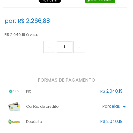
por: R$
2.266,88
R$ 2.040,19 à vista
-
+
FORMAS DE PAGAMENTO
R$ 2.040,19
PIX
1x sem juros de R$ 2.040,19
.
.
.
.
Parcelas
Cartão de crédito
.
.
.
.
.
.
.
.
.
.
.
.
.
.
.
R$ 2.040,19
Depósito
.
.
.
1x sem juros de R$ 2.040,19
.