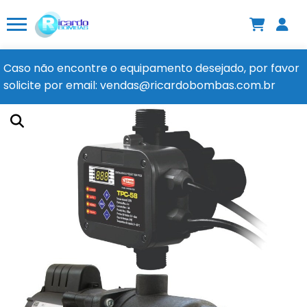
Caso não encontre o equipamento desejado, por favor
solicite por email: vendas@ricardobombas.com.br