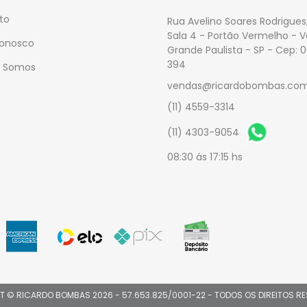
to
Rua Avelino Soares Rodrigues,
Sala 4 - Portão Vermelho - 
Conosco
Grande Paulista - SP - Cep: 
394
 Somos
vendas@ricardobombas.com
(11) 4559-3314
(11) 4303-9054
08:30 ás 17:15 hs
T © RICARDO BOMBAS 2026 - 57.653.825/0001-22 - TODOS OS DIREITOS R