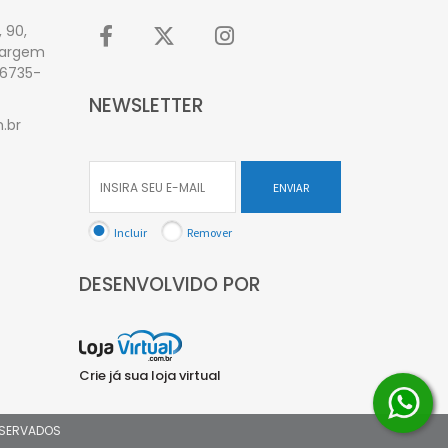
 90,
Vargem
06735-
NEWSLETTER
.br
ENVIAR
Incluir
Remover
DESENVOLVIDO POR
Crie já sua loja virtual
ESERVADOS