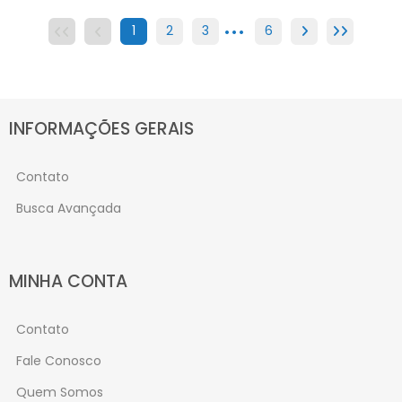
...
1
2
3
4
6
5
6
INFORMAÇÕES GERAIS
Contato
Busca Avançada
MINHA CONTA
Contato
Fale Conosco
Quem Somos