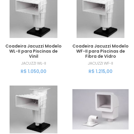
MAIOR PREÇO
A - Z
Coadeira Jacuzzi Modelo
Coadeira Jacuzzi Modelo
WL-II para Piscinas de
WF-II para Piscinas de
Vinil
Fibra de Vidro
JACUZZI
WL-II
JACUZZI
WF-II
R$ 1.050,00
R$ 1.215,00