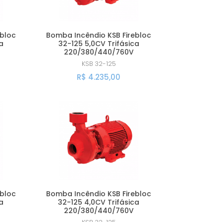
A - Z
ebloc
Bomba Incêndio KSB Firebloc
ca
32-125 5,0CV Trifásica
220/380/440/760V
KSB
32-125
R$ 4.235,00
ebloc
Bomba Incêndio KSB Firebloc
ca
32-125 4,0CV Trifásica
220/380/440/760V