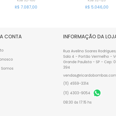
KSB
32-160
KSB
32-125
R$ 7.087,00
R$ 5.046,00
A CONTA
INFORMAÇÃO DA LOJ
to
Rua Avelino Soares Rodrigues,
Sala 4 - Portão Vermelho - 
Conosco
Grande Paulista - SP - Cep: 
394
 Somos
vendas@ricardobombas.com
(11) 4559-3314
(11) 4303-9054
08:30 ás 17:15 hs