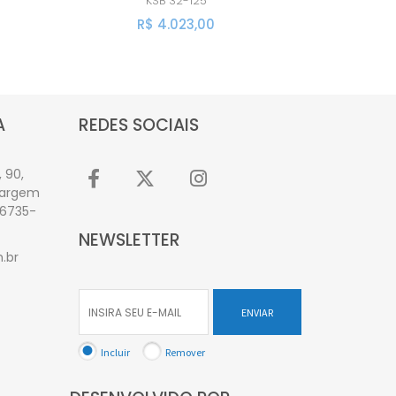
KSB
32-125
R$ 4.023,00
A
REDES SOCIAIS
 90,
Vargem
06735-
NEWSLETTER
.br
ENVIAR
Incluir
Remover