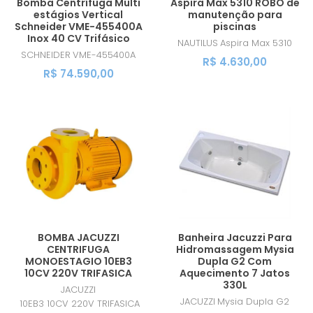
Bomba Centrífuga Multi
Aspira Max 5310 ROBÔ de
estágios Vertical
manutenção para
Schneider VME-455400A
piscinas
Inox 40 CV Trifásico
NAUTILUS
Aspira Max 5310
SCHNEIDER
VME-455400A
R$ 4.630,00
R$ 74.590,00
BOMBA JACUZZI
Banheira Jacuzzi Para
CENTRIFUGA
Hidromassagem Mysia
MONOESTAGIO 10EB3
Dupla G2 Com
10CV 220V TRIFASICA
Aquecimento 7 Jatos
330L
JACUZZI
JACUZZI
Mysia Dupla G2
10EB3 10CV 220V TRIFASICA