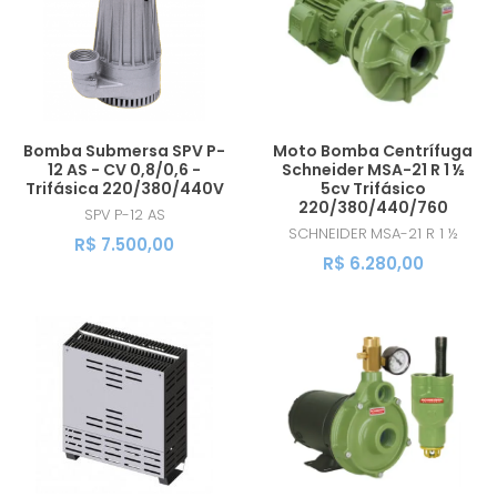
Bomba Submersa SPV P-
Moto Bomba Centrífuga
12 AS - CV 0,8/0,6 -
Schneider MSA-21 R 1 ½
Trifásica 220/380/440V
5cv Trifásico
220/380/440/760
SPV
P-12 AS
SCHNEIDER
MSA-21 R 1 ½
R$ 7.500,00
R$ 6.280,00