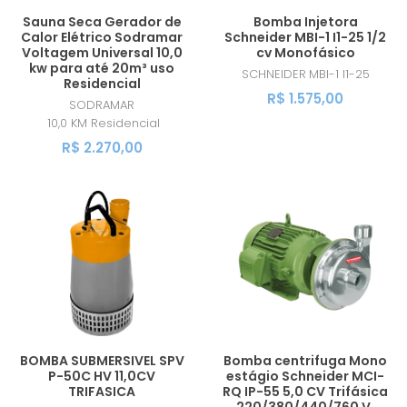
Sauna Seca Gerador de
Bomba Injetora
Calor Elétrico Sodramar
Schneider MBI-1 I1-25 1/2
Voltagem Universal 10,0
cv Monofásico
kw para até 20m³ uso
SCHNEIDER
MBI-1 I1-25
Residencial
R$ 1.575,00
SODRAMAR
10,0 KM Residencial
R$ 2.270,00
BOMBA SUBMERSIVEL SPV
Bomba centrifuga Mono
P-50C HV 11,0CV
estágio Schneider MCI-
TRIFASICA
RQ IP-55 5,0 CV Trifásica
220/380/440/760 V.