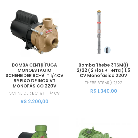
BOMBA CENTRÍFUGA
Bomba Thebe 3TSM(I)
MONOESTÁGIO
2/22 ( 2 Fios + Terra ) 1,5
SCHENEIDER BC-91 T 1/4CV
CV Monofásico 220V
BR EIXO DE INOX VT
THEBE
3TSM(I) 2/22
MONOFÁSICO 220V
R$ 1.340,00
SCHNEIDER
BC-91 T 1/4CV
R$ 2.200,00