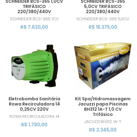
SCHNEIDER BCS-365 1,0CV
SCHNEIDER BCS-365
TRIFÁSICO
5,0CV TRIFÁSICO
220/380/440V
220/380/440V
SCHNEIDER
BCS-365 1CV
SCHNEIDER
BCS-365 5,0CV
R$ 7.620,00
R$ 15.375,00
Eletrobomba Sanitária
Kit Spa/Hidromassagem
Rowa Recirculadora 14
Jacuzzi papa Piscinas
0,25CV 220V
BH312 1A-T 1,0 CV
Trifásico
ROWA
RECIRCULADORA 14
JACUZZI
BH312 1A-T
R$ 1.790,00
R$ 2.345,00