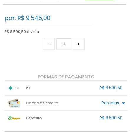
por: R$
9.545,00
R$ 8.590,50 à vista
-
+
FORMAS DE PAGAMENTO
R$ 8.590,50
PIX
1x sem juros de R$ 8.590,50
.
.
.
.
Parcelas
Cartão de crédito
.
.
.
.
.
.
.
.
.
.
.
.
.
.
.
R$ 8.590,50
Depósito
.
.
.
1x sem juros de R$ 8.590,50
.
.
.