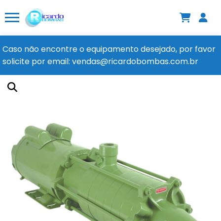
Caso não encontre o equipamento desejado, por favor
solicite por email: vendas@ricardobombas.com.br