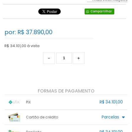
Compartilhar
por: R$
37.890,00
R$ 34.101,00 à vista
-
+
FORMAS DE PAGAMENTO
R$ 34.101,00
PIX
1x sem juros de R$ 34.101,00
.
.
.
.
Parcelas
Cartão de crédito
.
.
.
.
.
.
.
.
.
.
.
.
.
.
.