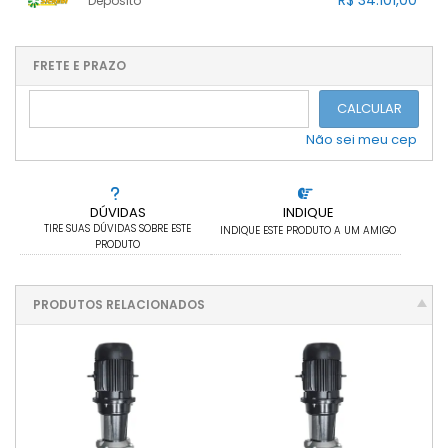
R$ 34.101,00
Depósito
.
.
.
1x sem juros de R$ 34.101,00
.
.
.
.
.
.
.
.
.
.
FRETE E PRAZO
.
CALCULAR
Não sei meu cep
DÚVIDAS
INDIQUE
TIRE SUAS DÚVIDAS SOBRE ESTE
INDIQUE ESTE PRODUTO A UM AMIGO
PRODUTO
PRODUTOS RELACIONADOS