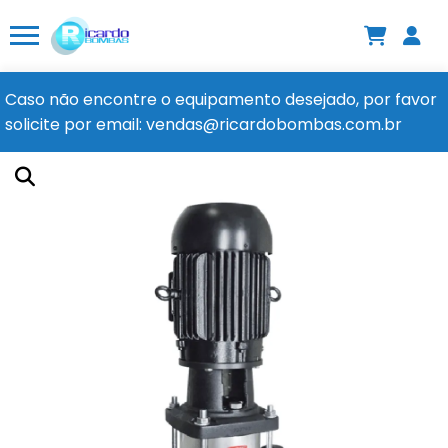
Caso não encontre o equipamento desejado, por favor
solicite por email: vendas@ricardobombas.com.br