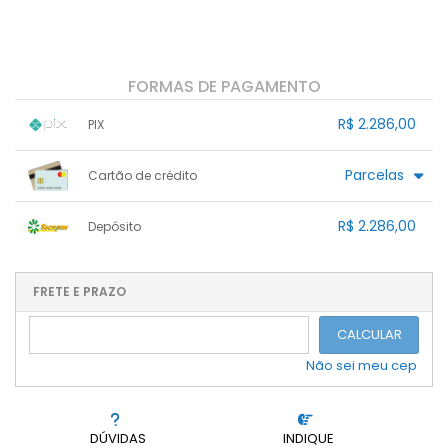
FORMAS DE PAGAMENTO
R$ 2.286,00
PIX
1x sem juros de R$ 2.286,00
.
.
.
.
Parcelas
Cartão de crédito
.
.
.
.
.
.
.
.
.
.
.
.
.
.
.
R$ 2.286,00
Depósito
.
.
.
1x sem juros de R$ 2.286,00
.
.
.
.
.
.
.
.
.
.
FRETE E PRAZO
.
CALCULAR
Não sei meu cep
DÚVIDAS
INDIQUE