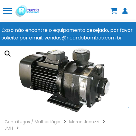
Caso não encontre o equipamento desejado, por favor
solicite por email: vendas@ricardobombas.com.br
Centrífugas / Multiestágio
Marca Jacuzzi
JMH