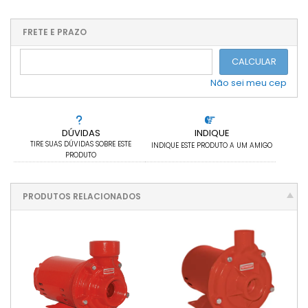
1x sem juros de R$ 1.858,50
.
.
.
.
.
.
.
.
.
.
FRETE E PRAZO
.
CALCULAR
Não sei meu cep
DÚVIDAS
INDIQUE
TIRE SUAS DÚVIDAS SOBRE ESTE
INDIQUE ESTE PRODUTO A UM AMIGO
PRODUTO
PRODUTOS RELACIONADOS