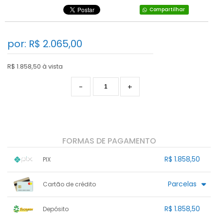
Compartilhar
por: R$
2.065,00
R$ 1.858,50 à vista
-
+
FORMAS DE PAGAMENTO
R$ 1.858,50
PIX
1x sem juros de R$ 1.858,50
.
.
.
.
Parcelas
Cartão de crédito
.
.
.
.
.
.
.
.
.
.
.
.
.
.
.
R$ 1.858,50
Depósito
.
.
.