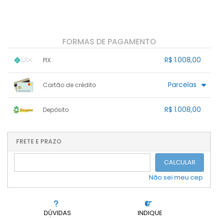
FORMAS DE PAGAMENTO
R$ 1.008,00
PIX
1x sem juros de R$ 1.008,00
.
.
.
.
Parcelas
Cartão de crédito
.
.
.
.
.
.
.
.
.
.
.
.
.
.
.
R$ 1.008,00
Depósito
.
.
.
1x sem juros de R$ 1.008,00
.
.
.
.
.
.
.
.
.
.
FRETE E PRAZO
.
CALCULAR
Não sei meu cep
DÚVIDAS
INDIQUE