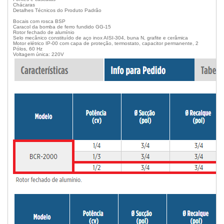
Chácaras
Detalhes Técnicos do Produto Padrão
Bocais com rosca BSP
Caracol da bomba de ferro fundido GG-15
Rotor fechado de alumínio
Selo mecânico constituído de aço inox AISI-304, buna N, grafite e cerâmica
Motor elétrico IP-00 com capa de proteção, termostato, capacitor permanente, 2
Pólos, 60 Hz
Voltagem única: 220V