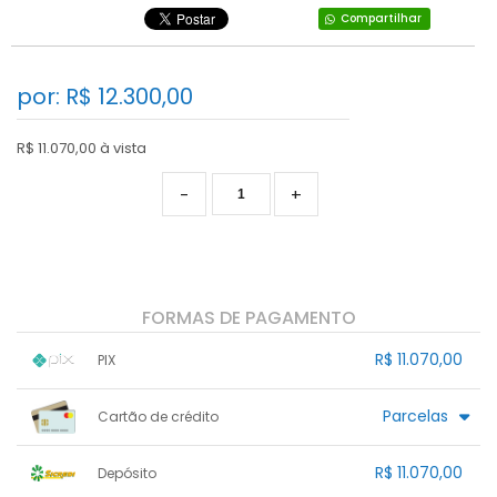
Compartilhar
por: R$
12.300,00
R$ 11.070,00 à vista
-
+
FORMAS DE PAGAMENTO
R$ 11.070,00
PIX
1x sem juros de R$ 11.070,00
.
.
.
.
Parcelas
Cartão de crédito
.
.
.
.
.
.
.
.
.
.
.
.
.
.
.
R$ 11.070,00
Depósito
.
.
.