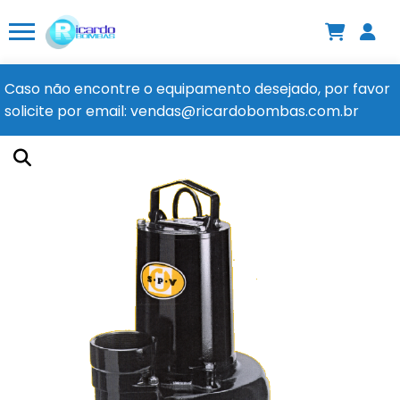
Caso não encontre o equipamento desejado, por favor
solicite por email: vendas@ricardobombas.com.br