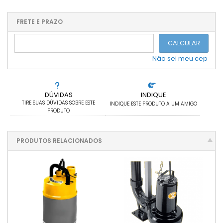
1x sem juros de R$ 11.070,00
.
.
.
.
.
.
.
.
.
.
FRETE E PRAZO
.
CALCULAR
Não sei meu cep
DÚVIDAS
INDIQUE
TIRE SUAS DÚVIDAS SOBRE ESTE
INDIQUE ESTE PRODUTO A UM AMIGO
PRODUTO
PRODUTOS RELACIONADOS