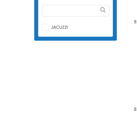
E
JACUZZI
E