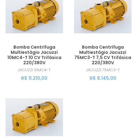
MAIOR PREÇO
A - Z
Bomba Centrífuga
Bomba Centrífuga
Multiestágio Jacuzzi
Multiestágio Jacuzzi
10MC4-T 10 CV Trifásica
75MC3-T 7,5 CV Trifásica
220/380V
220/380V
JACUZZI
10MC4-T
JACUZZI
75MC3-T
R$ 11.210,00
R$ 8.145,00