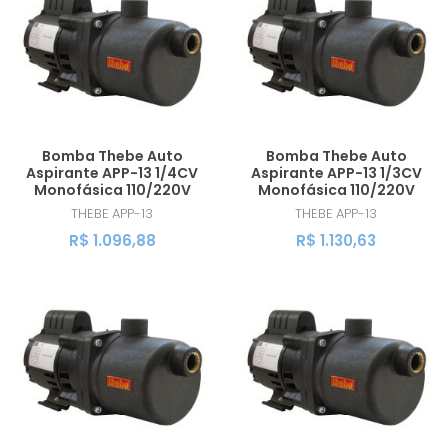
MAIOR PREÇO
A - Z
Bomba Thebe Auto
Bomba Thebe Auto
Aspirante APP-13 1/4CV
Aspirante APP-13 1/3CV
Monofásica 110/220V
Monofásica 110/220V
THEBE
APP-13
THEBE
APP-13
R$ 1.096,88
R$ 1.130,63