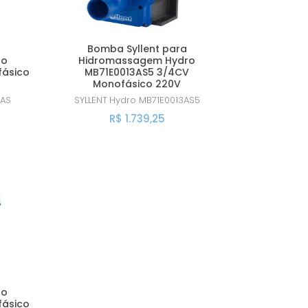
A - Z
Bomba Syllent para
ro
Hidromassagem Hydro
fásico
MB71E0013AS5 3/4CV
Monofásico 220V
4AS
SYLLENT
Hydro MB71E0013AS5
R$ 1.739,25
ro
fásico