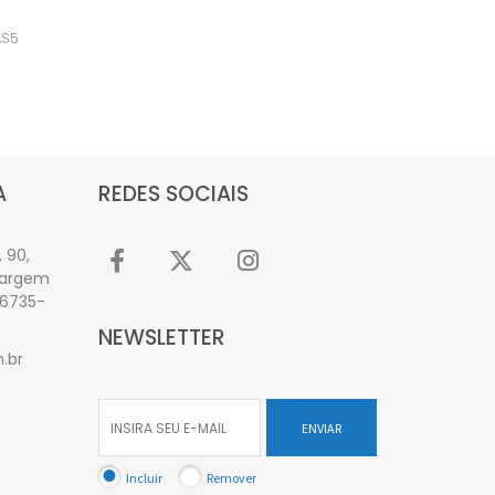
AS5
A
REDES SOCIAIS
 90,
Vargem
06735-
NEWSLETTER
.br
ENVIAR
Incluir
Remover