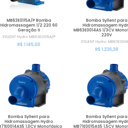
MB63E0115A/P Bomba
Bomba Syllent para
Hidromassagem 1/2 220 60
Hidromassagem Hyd
Geração II
MB63E0014AS 1/3CV Mono
220V
SYLLENT
Hydro MB63E0015A/P
SYLLENT
Hydro MB63E001
R$ 1.145,00
R$ 1.236,38
Bomba Syllent para
Bomba Syllent para
Hidromassagem Hydro
Hidromassagem Hyd
71E0014AS5 1,0CV Monofásico
MB71E0015AS5 1,5CV Mono