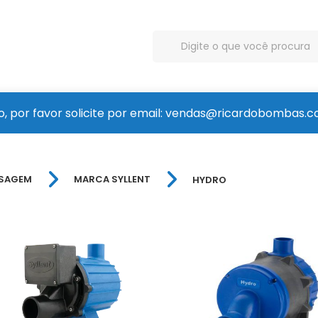
, por favor solicite por email: vendas@ricardobombas.c
SSAGEM
MARCA SYLLENT
HYDRO