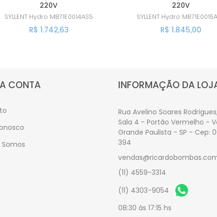
220V
220V
SYLLENT
Hydro MB71E0014AS5
SYLLENT
Hydro MB71E0015
R$ 1.742,63
R$ 1.845,00
A CONTA
INFORMAÇÃO DA LOJ
to
Rua Avelino Soares Rodrigues,
Sala 4 - Portão Vermelho - 
Conosco
Grande Paulista - SP - Cep: 
394
 Somos
vendas@ricardobombas.com
(11) 4559-3314
(11) 4303-9054
08:30 ás 17:15 hs